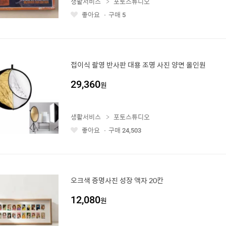
생활서비스
포토스튜디오
좋아요
구매
5
좋
아
요
접이식 촬영 반사판 대용 조명 사진 양면 올인원
29,360
원
생활서비스
포토스튜디오
좋아요
구매
24,503
좋
아
요
오크색 증명사진 성장 액자 20칸
12,080
원