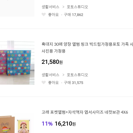
생활서비스
포토스튜디오
좋아요
구매
17,862
좋
아
요
흑대지 30매 양장 앨범 핑크 빅드림가정용포토 가족 
사진용 가정용
21,580
원
생활서비스
포토스튜디오
좋아요
구매
31,575
좋
아
요
고래 포켓앨범+자석액자 엽서사이즈 네컷보관 4X6
11
%
16,210
원