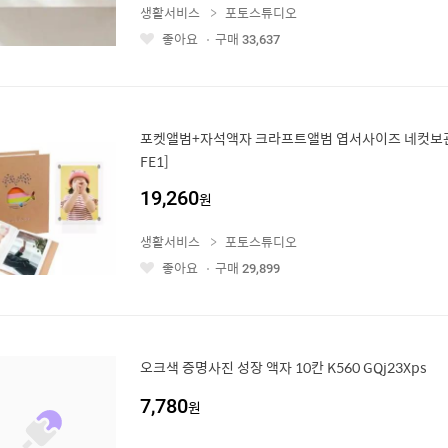
생활서비스
포토스튜디오
좋아요
구매
33,637
좋
아
요
포켓앨범+자석액자 크라프트앨범 엽서사이즈 네컷보관 고
FE1]
19,260
원
생활서비스
포토스튜디오
좋아요
구매
29,899
좋
아
요
오크색 증명사진 성장 액자 10칸 K560 GQj23Xps
7,780
원