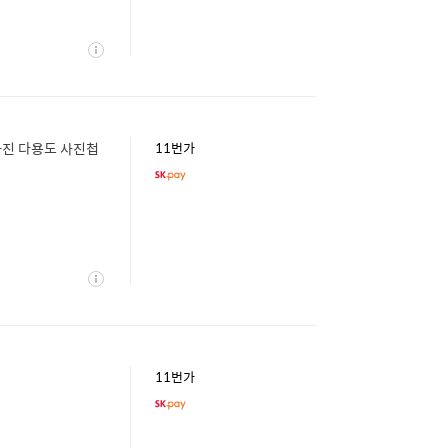
상
세
사진 다용도 사진첩
11번가
상
세
11번가