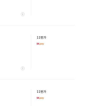
상
세
11번가
상
세
11번가