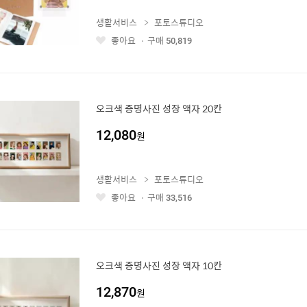
생활서비스
포토스튜디오
좋아요
구매
50,819
좋
아
요
오크색 증명사진 성장 액자 20칸
12,080
원
생활서비스
포토스튜디오
좋아요
구매
33,516
좋
아
요
오크색 증명사진 성장 액자 10칸
12,870
원