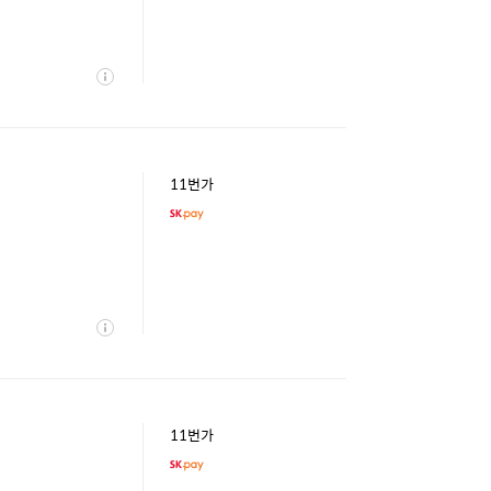
상
세
11번가
상
세
11번가