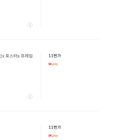
상
세
사진x 포스터x 프레임
11번가
상
세
11번가