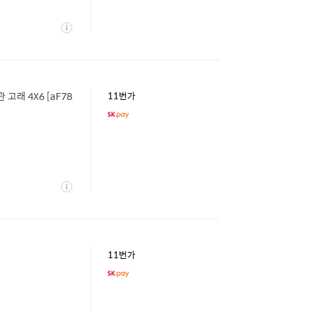
상
세
래 4X6 [aF78
11번가
상
세
11번가