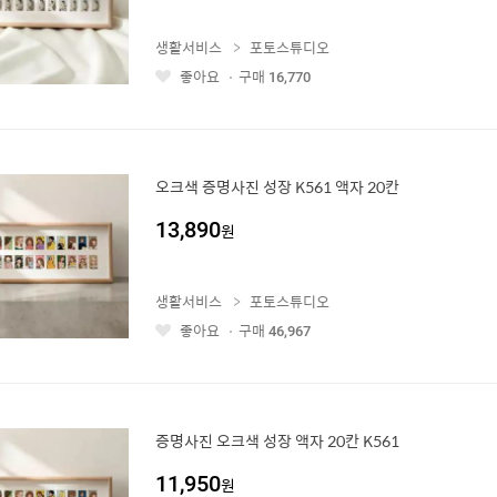
생활서비스
포토스튜디오
좋아요
구매
16,770
좋
아
요
오크색 증명사진 성장 K561 액자 20칸
13,890
원
생활서비스
포토스튜디오
좋아요
구매
46,967
좋
아
요
증명사진 오크색 성장 액자 20칸 K561
11,950
원