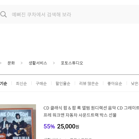
문화
생활서비스
포토스튜디오
기순
최신순
구매순
할인율순
리뷰 많은순
좋아요순
낮은
CD 클래식 팝 & 팝 록 앨범 원디렉션 음악 CD 그레이
프레 워크맨 자동차 사운드트랙 박스 선물
55
%
25,000
원