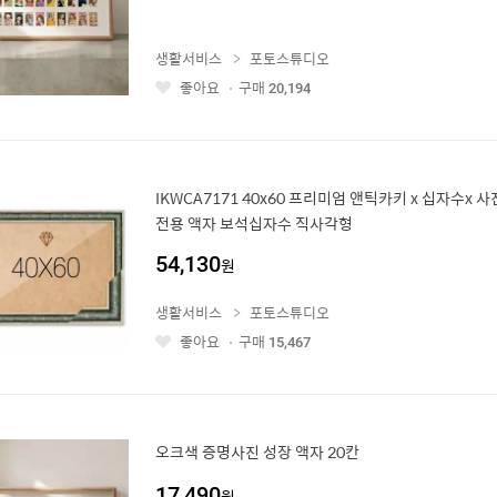
생활서비스
포토스튜디오
좋아요
구매
20,194
좋
아
요
IKWCA7171 40x60 프리미엄 앤틱카키 x 십자수x 
전용 액자 보석십자수 직사각형
54,130
원
생활서비스
포토스튜디오
좋아요
구매
15,467
좋
아
요
오크색 증명사진 성장 액자 20칸
17,490
원