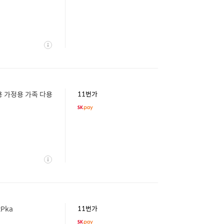
상
세
용 가정용 가족 다용
11번가
상
세
Pka
11번가