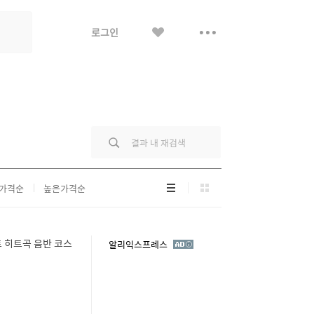
좋
더
로그인
아
보
요
기
리
그
가격순
높은가격순
스
리
트
드
형
형
트 히트곡 음반 코스
광
알리익스프레스
고