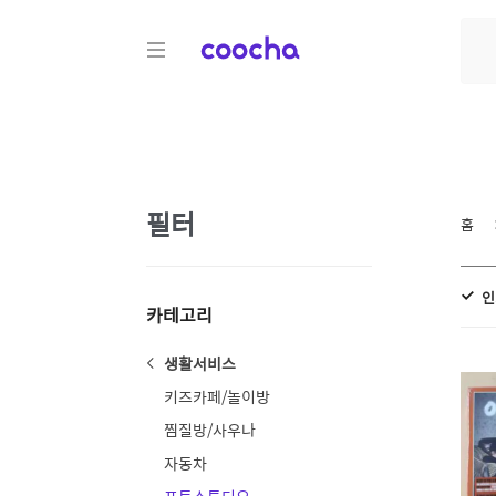
COOCHA
필터
홈
인
카테고리
생활서비스
키즈카페/놀이방
찜질방/사우나
자동차