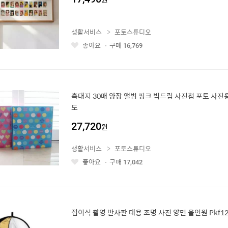
생활서비스
포토스튜디오
좋아요
구매
16,769
좋
아
요
흑대지 30매 양장 앨범 핑크 빅드림 사진첩 포토 사진
도
27,720
원
생활서비스
포토스튜디오
좋아요
구매
17,042
좋
아
요
접이식 촬영 반사판 대용 조명 사진 양면 올인원 Pkf12