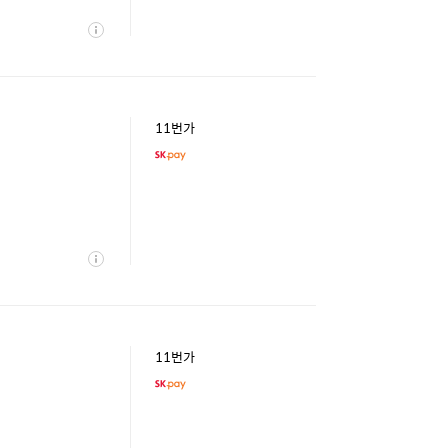
상
세
11번가
상
세
11번가