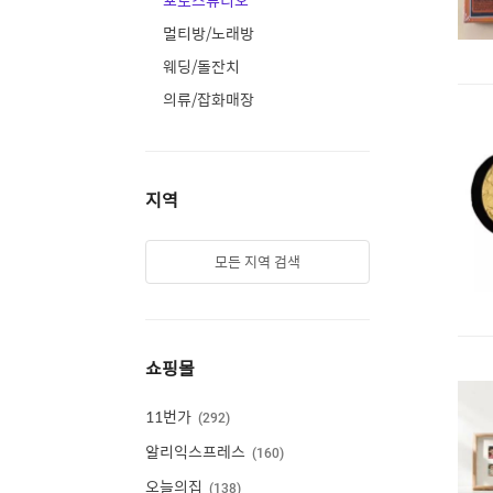
포토스튜디오
멀티방/노래방
웨딩/돌잔치
의류/잡화매장
지역
모든 지역 검색
쇼핑몰
11번가
292
알리익스프레스
160
오늘의집
138